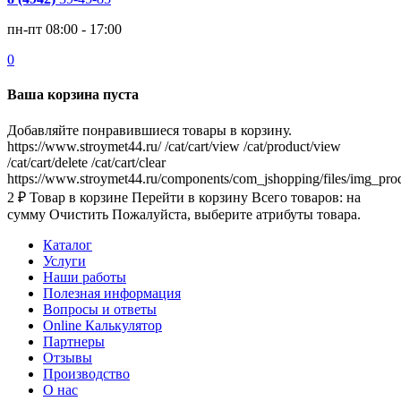
пн-пт 08:00 - 17:00
0
Ваша корзина пуста
Добавляйте понравившиеся товары в корзину.
https://www.stroymet44.ru/
/cat/cart/view
/cat/product/view
/cat/cart/delete
/cat/cart/clear
https://www.stroymet44.ru/components/com_jshopping/files/img_pro
2
₽
Товар в корзине
Перейти в корзину
Всего товаров:
на
сумму
Очистить
Пожалуйста, выберите атрибуты товара.
Каталог
Услуги
Наши работы
Полезная информация
Вопросы и ответы
Online Калькулятор
Партнеры
Отзывы
Производство
О нас